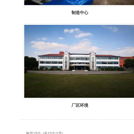
制造中心
厂区环境
每页15个 (共12个/1页)