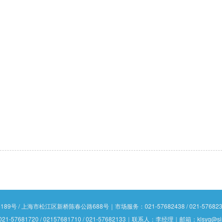
 / 上海市松江区新桥陈春公路688号｜市场服务：021-57682438 / 021-5768230
1-57681720 / 02157681710 / 021-57682133｜联系人：李经理｜邮箱：klsyq@si