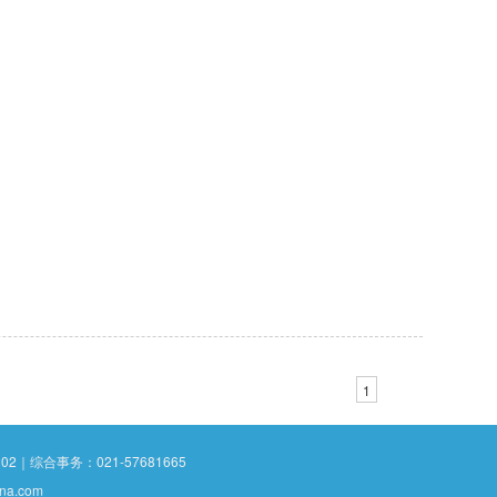
1
2｜综合事务：021-57681665
na.com